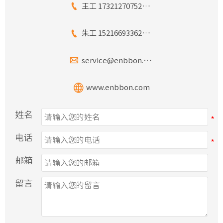

王工 17321270752（微信同号）

朱工 15216693362（微信同号）

service@enbbon.com

www.enbbon.com
姓名
电话
邮箱
留言