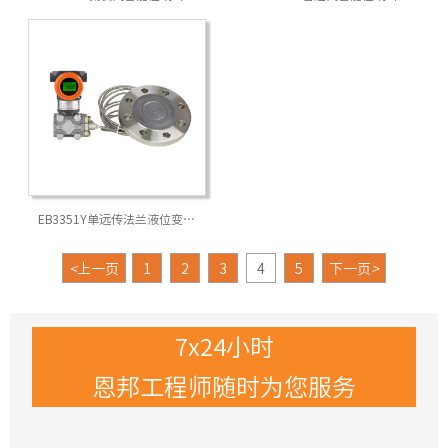
计
计
EB3351Y单远传法兰液位变送
器
<
上一页
1
2
3
4
5
下一页
>
7x24小时
恩邦工程师随时为您服务