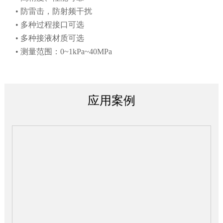
• 防雷击，防射频干扰
温度漂移
≤±0.2%F.
EB3351TKH压力变送
• 多种过程接口可选
器.pdf
• 多种接液材质可选
响应时间
0.25s
• 测量范围：0~1kPa~40MPa
电源影响
≤±0.005%/U
振动影响
≤±0.25%/UR
应用案例
适用工况条件
工作温度
介质温度（-2
环境/储存温度
-40~85℃
使用/储存湿度
≤95%RH