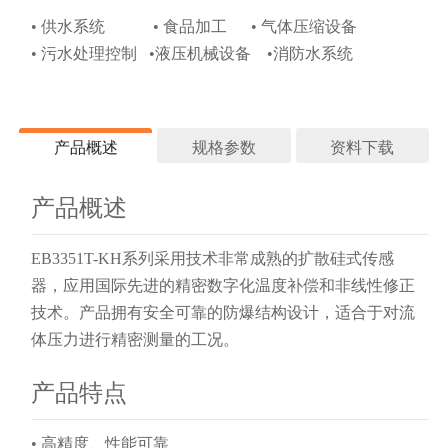
• 供水系统 • 食品加工 • 气体压缩设备
• 污水处理控制 •液压机械设备 •消防水系统
产品概述
规格参数
资料下载
产品概述
技术参数
产品资料
性能指标
EB3351T-KH系列采用技术非常成熟的扩散硅式传感
EB3351TKH压力变送
器，应用国际先进的精密数字化温度补偿和非线性修正
测量类型
表压（可测
器.pdf
技术。产品拥有安全可靠的防爆结构设计，适合于对流
传感器量程
0~7kPa……7
体压力进行精密测量的工况。
准确度等级
0.1级，0.2级
产品特点
长期稳定性
≤±0.2%/U
产品资料
• 高精度、性能可靠
安装位置影响
任意安装位