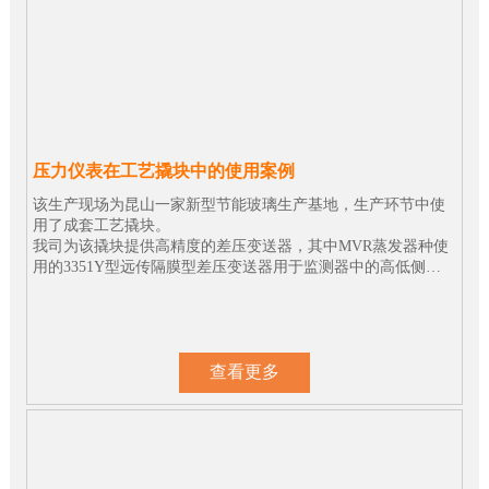
压力仪表在工艺撬块中的使用案例
该生产现场为昆山一家新型节能玻璃生产基地，生产环节中使
用了成套工艺撬块。
我司为该撬块提供高精度的差压变送器，其中MVR蒸发器种使
用的3351Y型远传隔膜型差压变送器用于监测器中的高低侧压
差，为现场的安全生产提供了可靠的保障。
查看更多