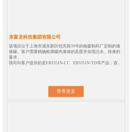
东富龙科技集团有限公司
该项目位于上海市浦东新区铠庆路59号的翰森制药厂定制的储
液罐。客户需要精确检测罐内液体的高度并实现注水、排液的
要求。
我司向客户提供的是EB3351N-LT、EB3351N-YD等产品；该产
品的精度可达到0.075级；将信号传递给药厂中控室的PLC系
统，从而达到自动注水和排液的要求。
查看更多