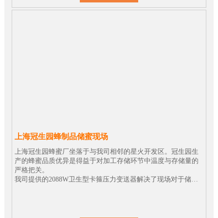
上海冠生园蜂制品储蜜现场
上海冠生园蜂蜜厂坐落于与我司相邻的星火开发区。冠生园生
产的蜂蜜品质优异是得益于对加工存储环节中温度与存储量的
严格把关。
我司提供的2088W卫生型卡箍压力变送器解决了现场对于储蜜
罐中蜂蜜存储量监控精度不高的问题。