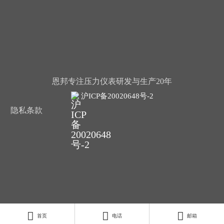
恩邦专注压力仪表研发与生产20年
沪ICP备20020648号-2
隐私条款



扫一扫关注恩邦
首页
电话
邮箱