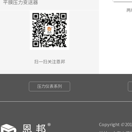
平膜压力变送器
两
扫一扫关注恩邦
压力仪表系列
Copyright
©
20