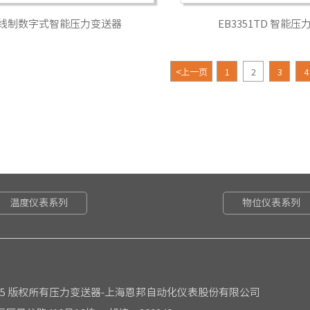
线制数字式智能压力变送器
EB3351TD 智能
<
上一页
1
2
3
4
温度仪表系列
物位仪表系列
15 版权所有压力变送器-上海恩邦自动化仪表股份有限公司