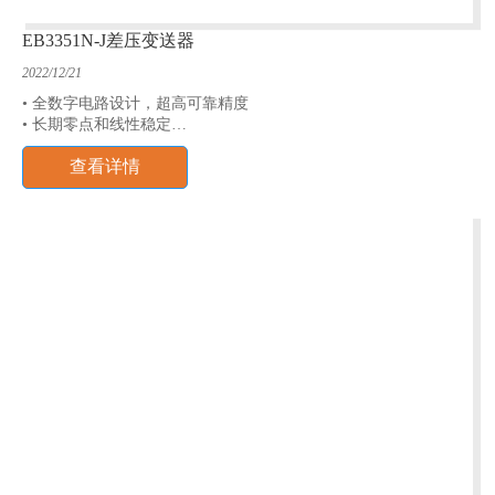
EB3351N-J差压变送器
2022/12/21
• 全数字电路设计，超高可靠精度
• 长期零点和线性稳定
• 可以实现全国产化
查看详情
• 防雷击，防射频干扰
• 测量范围：0~1.6kPa~20MPa