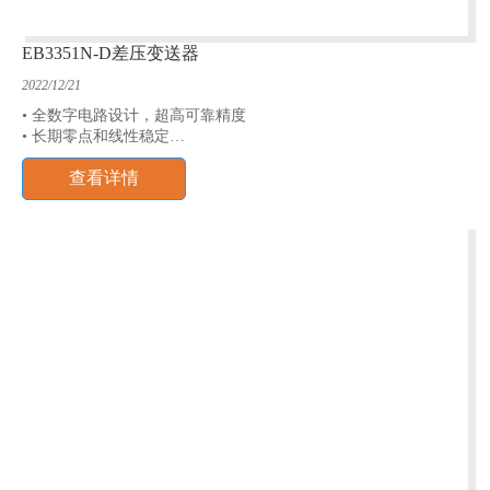
EB3351N-D差压变送器
2022/12/21
• 全数字电路设计，超高可靠精度
• 长期零点和线性稳定
• 可以实现全国产化
查看详情
• 防雷击，防射频干扰
• 测量范围：0~1.6kPa~20MPa