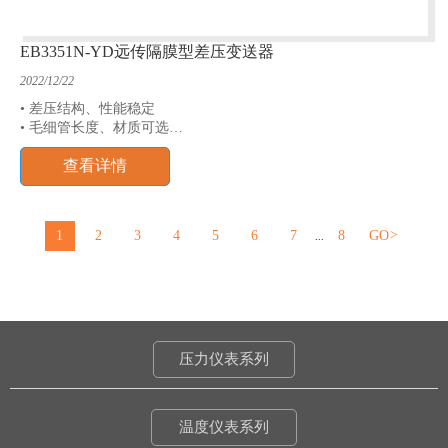
EB3351N-YD远传隔膜型差压变送器
2022/12/22
• 差压结构、性能稳定
• 毛细管长度、材质可选
• 多种隔离膜片可选
查看详情
• 多种填充液可选
• 测量范围：0~40kPa~10MPa
1
2
3
4
5
6
7
8
GO
>
...
压力仪表系列
温度仪表系列