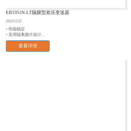
EB3351N-LT隔膜型差压变送器
2022/12/22
• 性能稳定
• 采用隔离膜片设计
• 多种隔离膜片可选
查看详情
• 多种填充液可选
• 测量范围：0~40kPa~10MPa