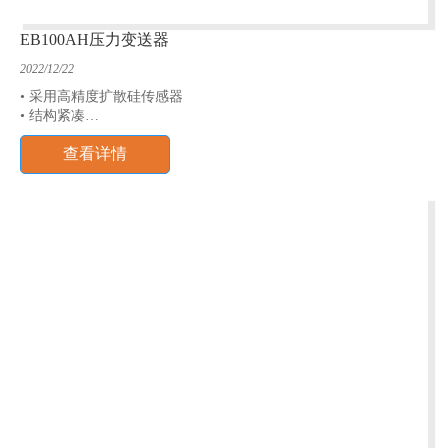
EB100AH压力变送器
2022/12/22
• 采用高精度扩散硅传感器
• 结构紧凑
• 传感器自带温度补偿
查看详情
• 具有IP65防护等级
• 测量范围：0~7kPa~70MPa