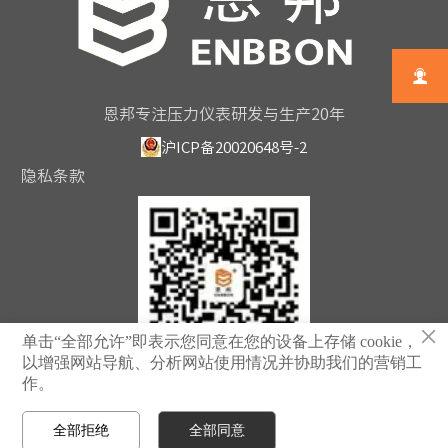

恩邦专注压力仪表研发与生产20年
沪ICP备20020648号-2
隐私条款
×
单击“全部允许”即表示您同意在您的设备上存储 cookie，
以增强网站导航、分析网站使用情况并协助我们的营销工
作。
扫一扫关注恩邦
全部拒绝
全部同意



首页
电话
邮箱