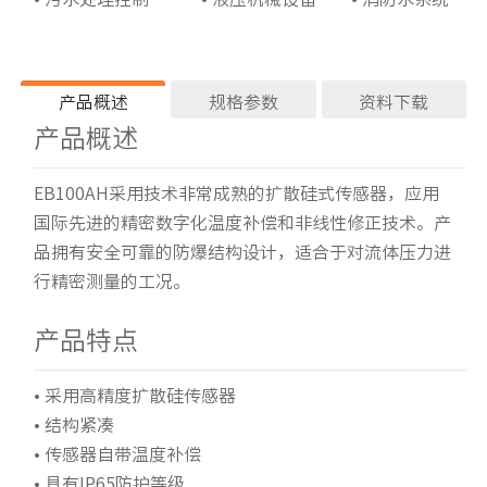
产品概述
规格参数
资料下载
产品概述
技术参数
产品资料
性能指标
EB100AH采用技术非常成熟的扩散硅式传感器，应用
EB100AH压力变送
国际先进的精密数字化温度补偿和非线性修正技术。产
测量类型
表压（可测
器.pdf
品拥有安全可靠的防爆结构设计，适合于对流体压力进
传感器量程
0~7 kPa…
行精密测量的工况。
准确度等级
0.2级*
产品特点
产品资料
长期稳定性
≤±0.2%/
• 采用高精度扩散硅传感器
安装位置影响
任意安装位
EB100AH压力变送
• 结构紧凑
温度漂移
≤±0.2%F
器.pdf
• 传感器自带温度补偿
• 具有IP65防护等级