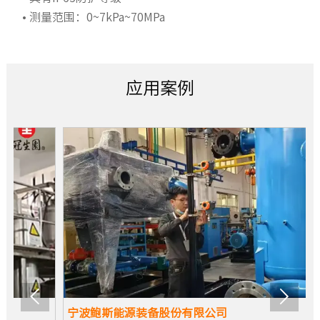
响应时间
0.25s
• 测量范围：0~7kPa~70MPa
电源影响
≤±0.005%
振动影响
≤±0.25%/
应用案例
温度补偿
0-50℃
过载能力
200%/URL
负压范围
-100kPa-0
适用工况条件
工作温度
-20~60℃
环境/储存温度
-40~85℃
使用/储存湿度
≤95%RH


宁波鲍斯能源装备股份有限公司