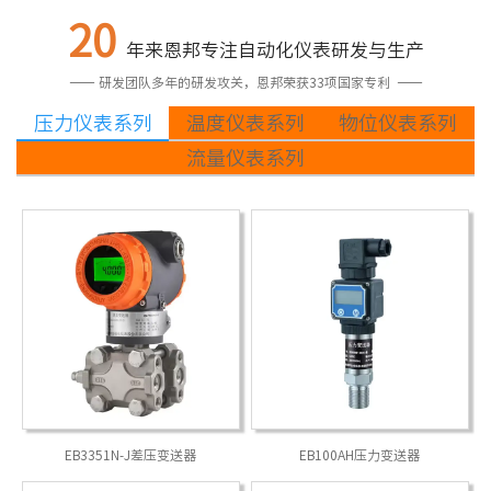
20
年来恩邦专注自动化仪表研发与生产
—— 研发团队多年的研发攻关，恩邦荣获33项国家专利 ——
压力仪表系列
温度仪表系列
物位仪表系列
流量仪表系列
PT100热电阻温度传感器
EB3351N-J差压变送器
YC音叉式物/液位开关
EBLD电磁流量计
EB100AH压力变送器
RS阻旋式料位开关
紧凑型温度变送器
EBLU涡街流量计