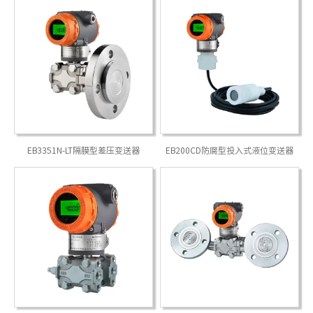
EB3351N-LT隔膜型差压变送器
拨码开关型智能温度变送器
FS02侧装浮球液位开关
文特利流量计
EB200CD防腐型投入式液位变送器
FS01连杆式浮球液位开关
EBWSS双金属温度计
EBLC超声波流量计