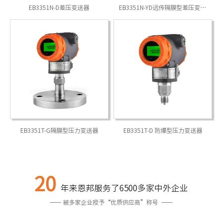
EBTS102紧凑型温度传感器/变送器
EBUHF10调频雷达物位计
EB3351N-D差压变送器
EBLW液体涡轮流量计
EBTS101通用型温度传感器/变送器
EB3351N-YD远传隔膜型差压变送
EBUHC磁翻板液位计
EBLG节流装置
器
EBRD20分体式超声波物/液位计
EB3351T-G隔膜型压力变送器
EBLZ金属管转子流量计
EB3351T-D 防爆型压力变送器
EBRD10超声波物/液位计
LS01流量开关
20
年来恩邦服务了6500多家中外企业
—— 被多家企业授予“优质供应商”称号 ——