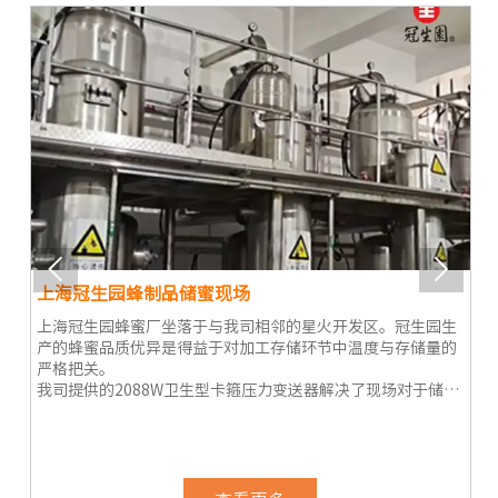


上海冠生园蜂制品储蜜现场
开
上海冠生园蜂蜜厂坐落于与我司相邻的星火开发区。冠生园生
定
产的蜂蜜品质优异是得益于对加工存储环节中温度与存储量的
业
严格把关。
我司提供的2088W卫生型卡箍压力变送器解决了现场对于储蜜
运
罐中蜂蜜存储量监控精度不高的问题。