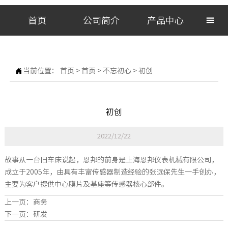
首页
公司简介
产品中心


当前位置：
首页
>
首页
>
不忘初心
>
初创
初创
2022/12/22
故事从一台旧车床说起，恩邦的前身是上海恩邦仪表机械有限公司，
成立于2005年，由具有丰富传感器制造经验的张远保先生一手创办，
主要为客户提供中心膜片及基座等传感器核心部件。
上一页：
商务
下一页：
研发