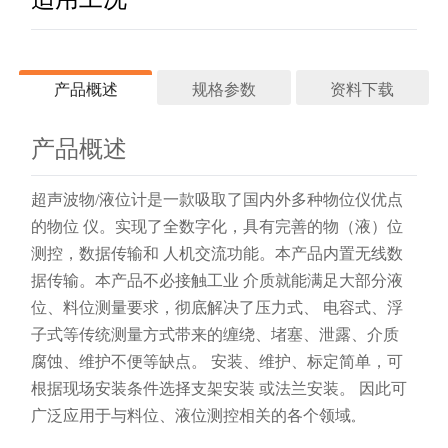
产品概述
规格参数
资料下载
产品概述
产品资料
技术
盲区
＜0.25～2m（因量程而不同）
超声波物/液位计是一款吸取了国内外多种物位仪优点
EBRD10超声波物液
的物位 仪。实现了全数字化，具有完善的物（液）位
发射
位计.pdf
＜10°（因传感而不同）
测控，数据传输和 人机交流功能。本产品内置无线数
角
据传输。本产品不必接触工业 介质就能满足大部分液
分辨
位、料位测量要求，彻底解决了压力式、 电容式、浮
1mm
率
子式等传统测量方式带来的缠绕、堵塞、泄露、介质
频率
20～2000KHz
腐蚀、维护不便等缺点。 安装、维护、标定简单，可
根据现场安装条件选择支架安装 或法兰安装。 因此可
产品资料
±0.2%F.S
精度
广泛应用于与料位、液位测控相关的各个领域
。