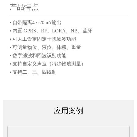
温度
自动补偿
EBRD10超声波物液
产品特点
位计.pdf
显示
OLED中英文自发光
• 自带隔离4～20mA输出
电压
AC220V、 DC18～32V
• 内置 GPRS、RF、LORA、NB、蓝牙
• 可人工设定固定干扰滤波功能
功耗
<1.5W 、<0.8W（二线制）
• 可测量物位、液位、体积、重量
工作
• 数字滤波和回波识别功能
常温、常压
环境
• 支持自定义声速（特殊物质测量）
储存
• 支持二、三、四线制
≤80%RH 无结露
湿度
应用案例