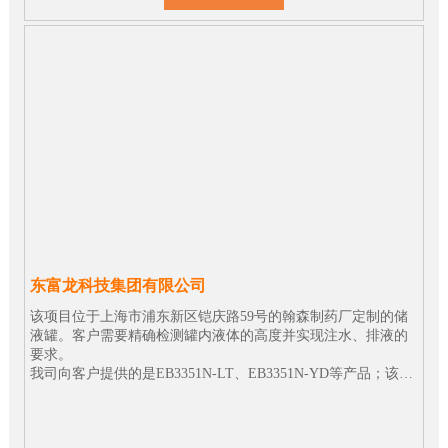
东富龙科技集团有限公司
该项目位于上海市浦东新区铠庆路59号的翰森制药厂定制的储
液罐。客户需要精确检测罐内液体的高度并实现注水、排液的
要求。
我司向客户提供的是EB3351N-LT、EB3351N-YD等产品；该产
品的精度可达到0.075级；将信号传递给药厂中控室的PLC系
统，从而达到自动注水和排液的要求。