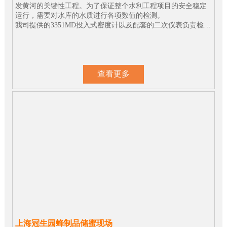
发黄河的关键性工程。为了保证整个水利工程项目的安全稳定
运行，需要对水库的水质进行各项数值的检测。
我司提供的3351MD投入式密度计以及配套的二次仪表负责检测
现场水体密度的实时数值，为水利枢纽的水位控制及机组运行
提供关键参考数据。
查看更多
上海冠生园蜂制品储蜜现场