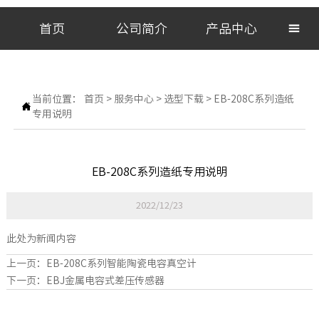
首页
公司简介
产品中心

当前位置：
首页
>
服务中心
>
选型下载
>
EB-208C系列造纸

专用说明
EB-208C系列造纸专用说明
2022/12/23
此处为新闻内容
上一页：
EB-208C系列智能陶瓷电容真空计
下一页：
EBJ金属电容式差压传感器