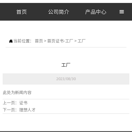
首页
公司简介
产品中心


当前位置：
首页
>
首页证书-工厂
>
工厂
工厂
2023/08/30
此处为新闻内容
上一页：
证书
下一页：
理想人才