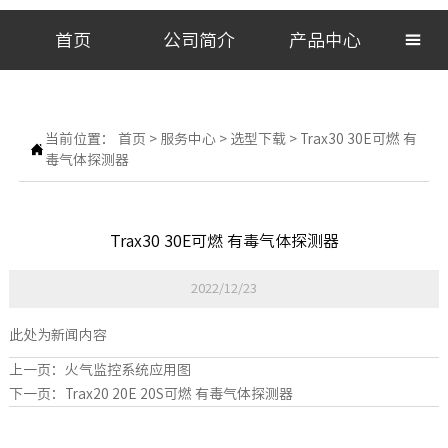
首页
公司简介
产品中心

当前位置：
首页
>
服务中心
>
选型下载
>
Trax30 30E可燃 有

毒气体探测器
Trax30 30E可燃 有毒气体探测器
2022/12/23
此处为新闻内容
上一页：
火气监控系统应用图
下一页：
Trax20 20E 20S可燃 有毒气体探测器