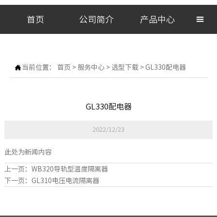
首页
公司简介
产品中心


当前位置：
首页
>
服务中心
>
选型下载
>
GL330配电器
GL330配电器
2022/12/23
此处为新闻内容
上一页：
WB320导轨型温度隔离器
下一页：
GL310电压电流隔离器