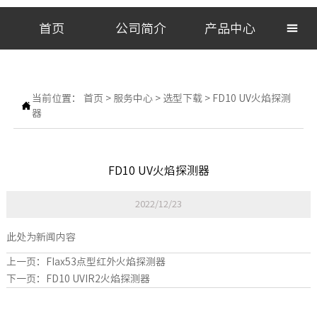
首页
公司简介
产品中心

当前位置：
首页
>
服务中心
>
选型下载
>
FD10 UV火焰探测

器
FD10 UV火焰探测器
2022/12/23
此处为新闻内容
上一页：
FIax53点型红外火焰探测器
下一页：
FD10 UVIR2火焰探测器