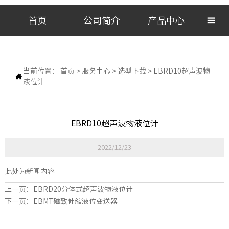
首页
公司简介
产品中心

当前位置：
首页
>
服务中心
>
选型下载
>
EBRD10超声波物

液位计
EBRD10超声波物液位计
2022/12/23
此处为新闻内容
上一页：
EBRD20分体式超声波物液位计
下一页：
EBMT磁致伸缩液位变送器