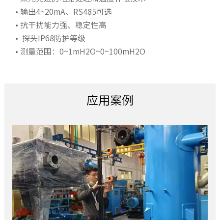
电源影响
EB200AD投入式液位
• 输出4~20mA、RS485可选
变送器.pdf
• 抗干扰能力强、稳定性高
过载能力
• 探头IP68防护等级
适用工况条件
• 测量范围：0~1mH2O~0~100mH2O
工作温度
环境/储存温度
应用案例
使用/储存湿度