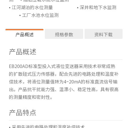
• 江河湖泊的水位测量 • 深井和地下水监测
• 工厂水池水位监测
产品概述
规格参数
资料下载
产品概述
技术参数
产品资料
性能指标
EB200AD标准型投入式液位变送器采用技术非常成熟
EB200AD投入式液位
的扩散硅式压力传感器，配合先进的电路处理和温度补
准确度等级
变送器.pdf
偿技术，将液位测量值转为4~20mA的标准直流信号输
温度漂移
出。产品抗干扰能力强、温漂小、稳定性高，具有很高
的测量精度和密封性。
温度补偿
长期稳定性
产品特点
产品资料
响应时间
• 采用先进的电路处理和温度补偿技术