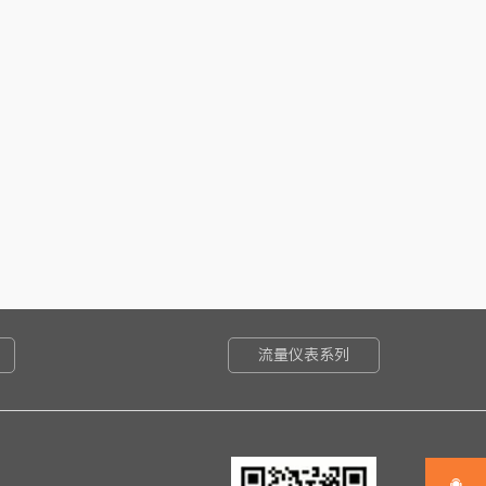
成
日红包、生日补贴、提供午餐或餐补
及以上学历
种办公自动化软件：如Word、Excel等
佳、主动性强、具有较强的责任感、较强的沟通和抗压能力
上相关岗位工作经验者优先
迎优秀的应届毕业生
销售技巧，参与商业客户的筛选、开发、维护，制作、签订商务合同
合同执行监督
流量仪表系列
建档、维护、保管；销售报表进行统计、维护
行沟通做好业务衔接，对销售动态进行及时汇报
品检定记录单