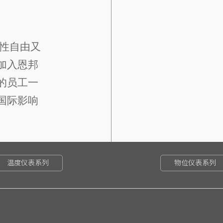
月薪与公司福利：
底薪（3300~4200）+提
五险一金、司龄补贴、假
个性自由又
职位要求：
加入恩邦
1、学历：中专（同等）
2、技能知识：熟练使用各
的员工一
3、个人特征：形象气质
国际影响
4、工作经验：二年及以
5、年龄：40岁以下；欢
岗位职责：
1、不断提高产品知识和
2、负责合同的管理以及
温度仪表系列
物位仪表系列
3、对日常文件资料进行
4、 与生产助理及时进
5、 根据客户需求提供产