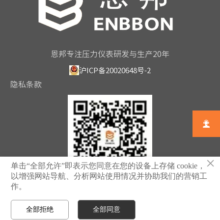
1、不断提高产品知识和销售技巧，参与商业客户的筛选、
开发、维护，制作、签订商务合同
2、负责合同的管理以及合同执行监督
3、对日常文件资料进行建档、维护、保管；销售报表进行
恩邦专注压力仪表研发与生产20年
统计、维护
沪ICP备20020648号-2
4、 与生产助理及时进行沟通做好业务衔接，对销售动态进
隐私条款
行及时汇报
5、 根据客户需求提供产品检定记录单

工作时间：
周一至周五 8:30-17:30
（午休一小时）
×
单击“全部允许”即表示您同意在您的设备上存储 cookie，
备注：
以增强网站导航、分析网站使用情况并协助我们的营销工
可不拜访客户
作。
扫一扫关注恩邦
全部拒绝
全部同意
13381708774
人事经理联系方式：



首页
电话
邮箱