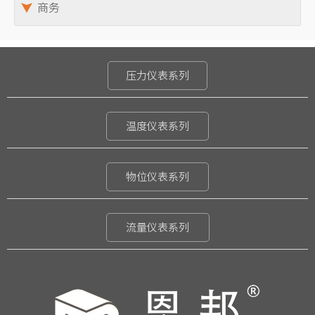

商务
月薪与公司福利：
底薪（3300~4200）+提成
压力仪表系列
五险一金、司龄补贴、假日红包、生日补贴、提供午餐或
餐补
温度仪表系列
职位要求：
1、学历：中专（同等）及以上学历
2、技能知识：熟练使用各种办公自动化软件：如Word、
物位仪表系列
Excel等
3、个人特征：形象气质佳、主动性强、具有较强的责任
流量仪表系列
感、较强的沟通和抗压能力
4、工作经验：二年及以上相关岗位工作经验者优先
5、年龄：40岁以下；欢迎优秀的应届毕业生
岗位职责：